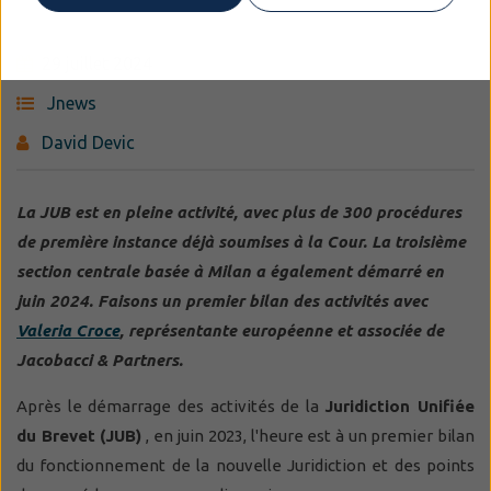
29 juillet 2024
Jnews
David Devic
La JUB est en pleine activité, avec plus de 300 procédures
de première instance déjà soumises à la Cour. La troisième
section centrale basée à Milan a également démarré en
juin 2024. Faisons un premier bilan des activités avec
Valeria Croce
, représentante européenne et associée de
Jacobacci & Partners.
Après le démarrage des activités de la
Juridiction Unifiée
du Brevet (JUB)
, en juin 2023, l'heure est à un premier bilan
du fonctionnement de la nouvelle Juridiction et des points