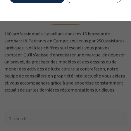
Notre équipe de
professionnels
100 professionnels travaillant dans les 15 bureaux de
Jacobacci & Partners en Europe, soutenus par 250 assistants
juridiques : voilà les chiffres sur lesquels vous pouvez
compter. Qu'il s'agisse d'enregistrer une marque, de déposer
un brevet, de protéger des modèles et des dessins ou de
mener des activités de lutte contre la contrefaçon, notre
équipe de conseillers en propriété intellectuelle vous aidera
et vous accompagnera grâce à une expertise constamment
actualisée sur les dernières réglementations juridiques.