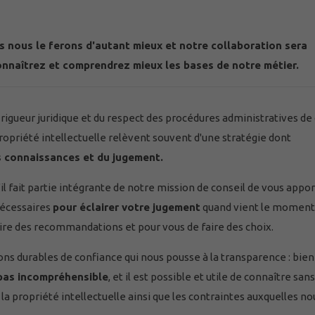
 nous le ferons d'autant mieux et notre collaboration sera
onnaîtrez et comprendrez mieux les bases de notre métier.
a rigueur juridique et du respect des procédures administratives de
a propriété intellectuelle relèvent souvent d'une stratégie dont
 connaissances et du jugement.
'il fait partie intégrante de notre mission de conseil de vous appo
nécessaires
pour éclairer votre jugement
quand vient le moment
aire des recommandations et pour vous de faire des choix.
tions durables de confiance qui nous pousse à la transparence : bie
 pas incompréhensible
, et il est possible et utile de connaître sans
t la propriété intellectuelle ainsi que les contraintes auxquelles no