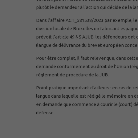
plutôt le demandeur à l’action qui décide de la l
Dans l’affaire ACT_581538/2023 par exemple, le d
division locale de Bruxelles un fabricant espagn
prévoit l’article 49 § 5 AJUB, les défendeurs on
(langue de délivrance du brevet européen concer
Pour être complet, il faut relever que, dans ce
demande conformément au droit de l’Union (règlem
règlement de procédure de la JUB.
Point pratique important d’ailleurs : en cas de re
langue dans laquelle est rédigé le mémoire en d
en demande que commence à courir le (court) dé
défense.