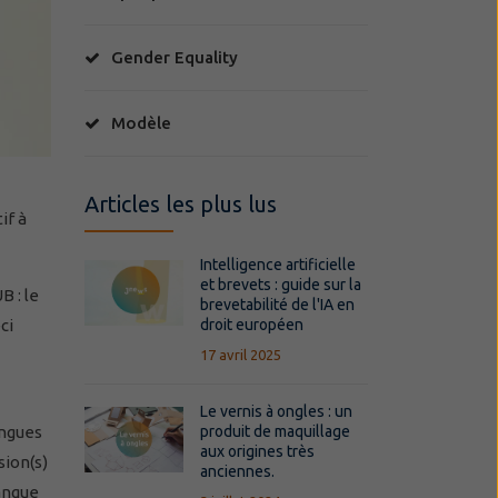
Gender Equality
Modèle
Articles les plus lus
if à
Intelligence artificielle
et brevets : guide sur la
B : le
brevetabilité de l'IA en
droit européen
ci
17 avril 2025
Le vernis à ongles : un
produit de maquillage
angues
aux origines très
sion(s)
anciennes.
langue