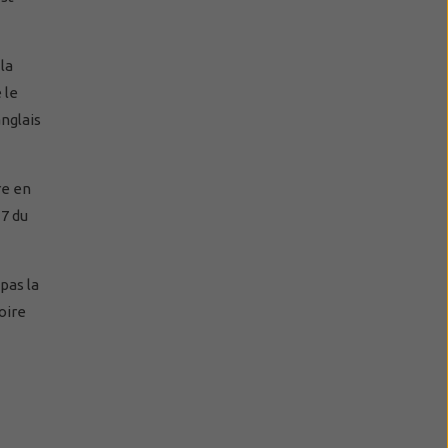
la
 le
nglais
re en
 7 du
pas la
oire