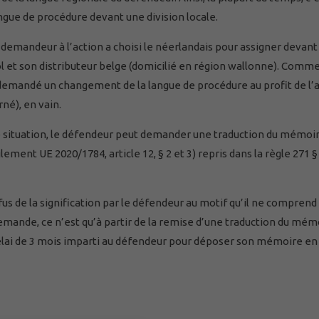
angue de procédure devant une division locale.
emandeur à l’action a choisi le néerlandais pour assigner devant 
ol et son distributeur belge (domicilié en région wallonne). Comme
t demandé un changement de la langue de procédure au profit de l’a
né), en vain.
tte situation, le défendeur peut demander une traduction du mémoi
ent UE 2020/1784, article 12, § 2 et 3) repris dans la règle 271 §
fus de la signification par le défendeur au motif qu’il ne comprend 
emande, ce n’est qu’à partir de la remise d’une traduction du mém
lai de 3 mois imparti au défendeur pour déposer son mémoire en