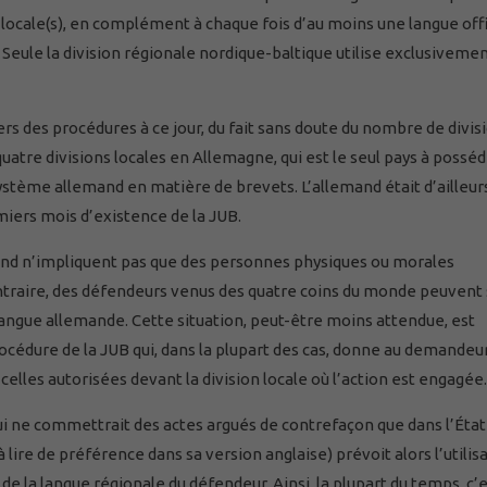
) locale(s), en complément à chaque fois d’au moins une langue offi
. Seule la division régionale nordique-baltique utilise exclusiveme
tiers des procédures à ce jour, du fait sans doute du nombre de divis
atre divisions locales en Allemagne, qui est le seul pays à posséd
ystème allemand en matière de brevets. L’allemand était d’ailleurs
miers mois d’existence de la JUB.
nd n’impliquent pas que des personnes physiques ou morales
ntraire, des défendeurs venus des quatre coins du monde peuvent
langue allemande. Cette situation, peut-être moins attendue, est
rocédure de la JUB qui, dans la plupart des cas, donne au demandeu
celles autorisées devant la division locale où l’action est engagée.
ui ne commettrait des actes argués de contrefaçon que dans l’État
 (à lire de préférence dans sa version anglaise) prévoit alors l’utilis
u de la langue régionale du défendeur. Ainsi, la plupart du temps, c’