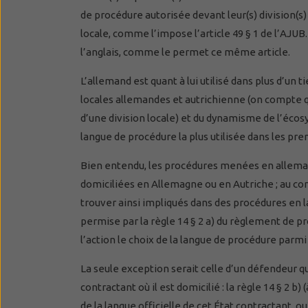
de procédure autorisée devant leur(s) division(s
locale, comme l’impose l’article 49 § 1 de l’AJUB
l’anglais, comme le permet ce même article.
L’allemand est quant à lui utilisé dans plus d’un 
locales allemandes et autrichienne (on compte qu
d’une division locale) et du dynamisme de l’écos
langue de procédure la plus utilisée dans les pre
Bien entendu, les procédures menées en allema
domiciliées en Allemagne ou en Autriche ; au co
trouver ainsi impliqués dans des procédures en 
permise par la règle 14 § 2 a) du règlement de p
l’action le choix de la langue de procédure parmi 
La seule exception serait celle d’un défendeur q
contractant où il est domicilié : la règle 14 § 2 b)
de la langue officielle de cet État contractant, o