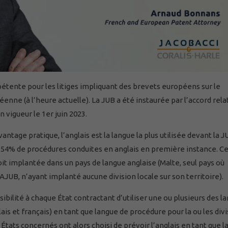
étente pour les litiges impliquant des brevets européens sur le
nne (à l’heure actuelle). La JUB a été instaurée par l’accord relat
 vigueur le 1er juin 2023.
age pratique, l’anglais est la langue la plus utilisée devant la JU
 54% de procédures conduites en anglais en première instance. Ce
oit implantée dans un pays de langue anglaise (Malte, seul pays où
 l’AJUB, n’ayant implanté aucune division locale sur son territoire).
ssibilité à chaque État contractant d’utiliser une ou plusieurs des l
is et français) en tant que langue de procédure pour la ou les divi
s États concernés ont alors choisi de prévoir l’anglais en tant que 