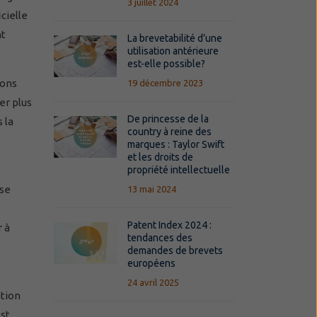
3 juillet 2024
cielle
nt
La brevetabilité d’une
utilisation antérieure
est-elle possible?
ions
19 décembre 2023
er plus
De princesse de la
 la
country à reine des
marques : Taylor Swift
et les droits de
propriété intellectuelle
 se
13 mai 2024
Patent Index 2024 :
r à
tendances des
demandes de brevets
européens
24 avril 2025
ation
est