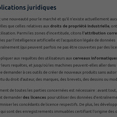
plications juridiques
est une nouveauté pour le marché et qu'il n'existe actuellement au
elles que celles relatives aux
droits de propriété industrielle
, on
lisation. Parmi les zones d'incertitude, citons
l'attribution corr
 par l'intelligence artificielle et l'acquisition légale de données
aînement (qui peuvent parfois ne pas être couvertes par des lice
ppliquer aux requêtes des utilisateurs aux
cerveaux informatique
eurs requêtes, et jusqu'où les machines peuvent-elles aller dans 
de demander à ces outils de créer de nouveaux produits sans autor
rtu du droit d'auteur, des marques, des brevets, des dessins ou mod
ment de toutes les parties concernées est nécessaire : avant tout,
ent demander
des licences
pour utiliser des données d'entraînem
emniser les concédants de licence respectifs. De plus, les dévelop
,
qui sont des enregistrements immuables certifiant l'origine des