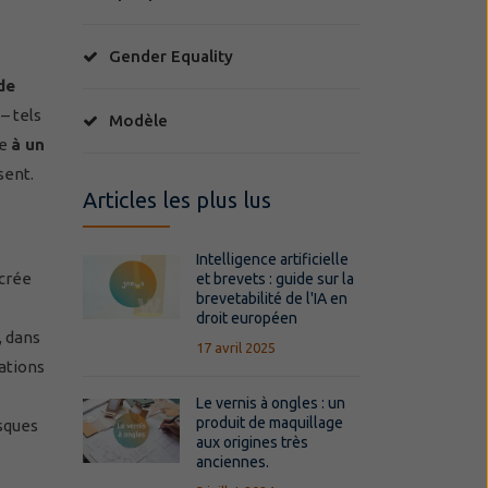
Gender Equality
de
– tels
Modèle
ce
à un
sent.
Articles les plus lus
Intelligence artificielle
 crée
et brevets : guide sur la
brevetabilité de l'IA en
droit européen
, dans
17 avril 2025
éations
Le vernis à ongles : un
produit de maquillage
isques
aux origines très
anciennes.