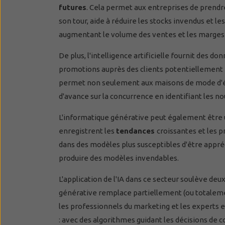
futures
. Cela permet aux entreprises de prendre
son tour, aide à réduire les stocks invendus et l
augmentant le volume des ventes et les marges 
De plus, l'intelligence artificielle fournit des d
promotions auprès des clients potentiellement i
permet non seulement aux maisons de mode d'éc
d'avance sur la concurrence en identifiant les 
L'informatique générative peut également être 
enregistrent les
tendances
croissantes et les 
dans des modèles plus susceptibles d'être appréc
produire des modèles invendables.
L'application de l'IA dans ce secteur soulève deu
générative remplace partiellement (ou totalem
les professionnels du marketing et les experts
: avec des algorithmes guidant les décisions de co