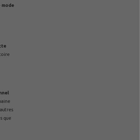
de mode
cte
toire
nnel
maine
'autres
es que