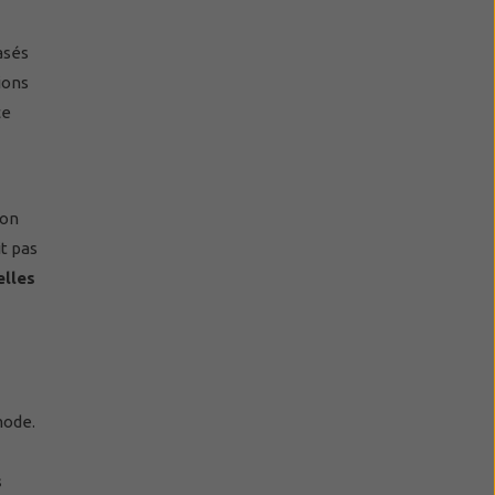
asés
ions
ce
ion
it pas
elles
mode.
s