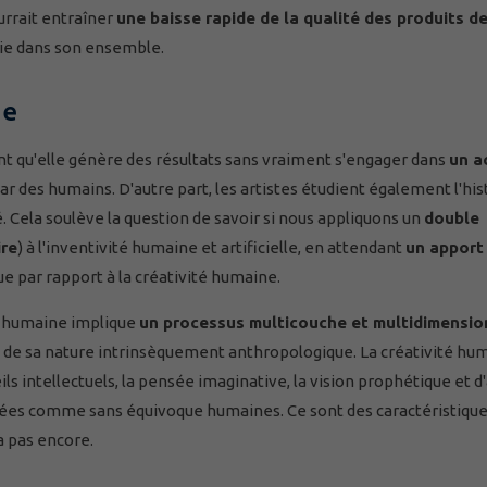
urrait entraîner
une baisse rapide de la qualité des produits 
trie dans son ensemble.
ne
rment qu'elle génère des résultats sans vraiment s'engager dans
un a
 des humains. D'autre part, les artistes étudient également l'his
é. Cela soulève la question de savoir si nous appliquons un
double
ire
) à l'inventivité humaine et artificielle, en attendant
un apport
e par rapport à la créativité humaine.
té humaine implique
un processus multicouche et multidimensio
 de sa nature intrinsèquement anthropologique. La créativité hu
s intellectuels, la pensée imaginative, la vision prophétique et d
érées comme sans équivoque humaines. Ce sont des caractéristiqu
'a pas encore.