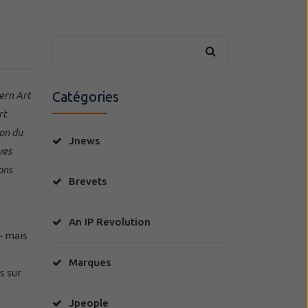
Catégories
ern Art
rt
ion du
Jnews
ves
ons
Brevets
An IP Revolution
– mais
Marques
s sur
Jpeople