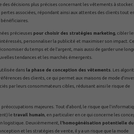
 des décisions plus précises concernant les vêtements à stocker. L
es pertes associées, répondant ainsi aux attentes des clients tout e
bénéficiaires.
onnées précieuses
pour choisir des stratégies marketing
, cibler le
ntéressés, personnaliser la publicité et maximiser son impact. C
onomiser du temps et de l'argent, mais aussi de garder une long
nouvelles tendances et les marchés émergents.
utilisée dans
la phase de conception des vêtements
. Les algor
préférences des clients, ce qui permet aux maisons de mode d'inves
iés par leurs consommateurs cibles, réduisant ainsi le risque de
x préoccupations majeures. Tout d'abord, le risque que l'informati
ent) le
travail humain
, en particulier en ce qui concerne les conce
 en logistique. Deuxièmement,
l'homogénéisation potentielle du
nception et les stratégies de vente, il y a un risque que la mode