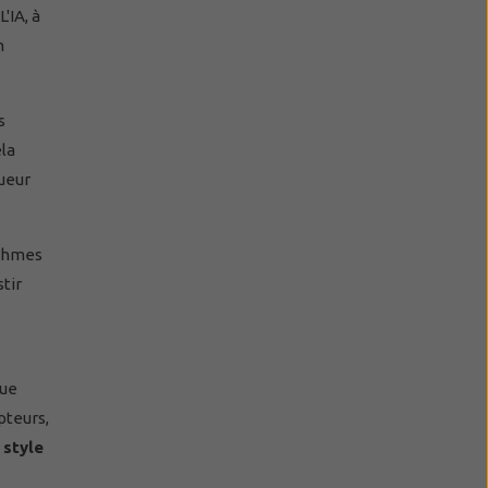
'IA, à
n
s
ela
ueur
ithmes
tir
que
pteurs,
 style