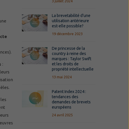
3 juillet 2024
La brevetabilité d’une
cune
utilisation antérieure
est-elle possible?
t
19 décembre 2023
ecte
De princesse de la
nces).
country à reine des
marques : Taylor Swift
s
:
et les droits de
propriété intellectuelle
leurs
13 mai 2024
isation
èles.
Patent Index 2024 :
tendances des
 les
demandes de brevets
ent
européens
peurs
24 avril 2025
 œuvres