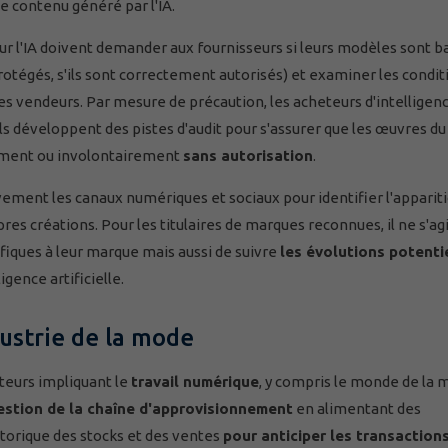
 contenu généré par l'IA.
ur l'IA doivent demander aux fournisseurs si leurs modèles sont b
 protégés, s'ils sont correctement autorisés) et examiner les condit
é des vendeurs. Par mesure de précaution, les acheteurs d'intelligen
'ils développent des pistes d'audit pour s'assurer que les œuvres du
lement ou involontairement
sans autorisation
.
vement les canaux numériques et sociaux pour identifier l'apparit
es créations. Pour les titulaires de marques reconnues, il ne s'ag
iques à leur marque mais aussi de suivre
les évolutions potenti
gence artificielle.
ndustrie de la mode
ecteurs impliquant le
travail numérique
, y compris le monde de la 
estion de la chaîne d'approvisionnement
en alimentant des
torique des stocks et des ventes
pour anticiper les transaction