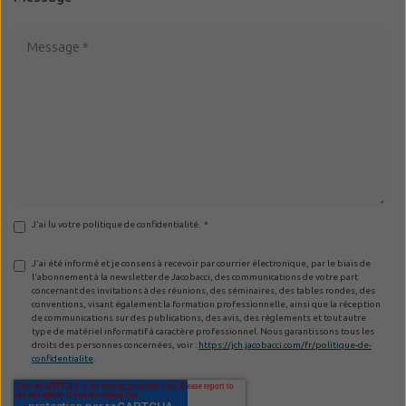
J'ai lu votre politique de confidentialité.
*
J'ai été informé et je consens à recevoir par courrier électronique, par le biais de
l'abonnement à la newsletter de Jacobacci, des communications de votre part
concernant des invitations à des réunions, des séminaires, des tables rondes, des
conventions, visant également la formation professionnelle, ainsi que la réception
de communications sur des publications, des avis, des règlements et tout autre
type de matériel informatif à caractère professionnel. Nous garantissons tous les
droits des personnes concernées, voir :
https://jch.jacobacci.com/fr/politique-de-
confidentialite
.