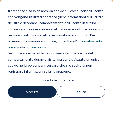
Area clienti
Area fornitori
Contatti
EN
Il presente sito Web archivia cookie sul computer dell'utente,
che vengono utilizzati per raccogliere informazioni sull'utilizzo
IL GRUPPO
del sito e ricordare i comportamenti dell'utente in futuro. I
cookie servono a migliorare il sito stesso e a offrire un servizio
personalizzato, sia sul sito che tramite altri supporti. Per
ulteriori informazioni sui cookie, consultare l'
informativa sulla
privacy
e la
cookie policy
.
Se non si accetta l'utilizzo, non verrà tenuta traccia del
comportamento durante visita, ma verrà utilizzato un unico
Davide Zanardelli
cookie nel browser per ricordare che si è scelto di non
registrare informazioni sulla navigazione.
Impostazioni cookie
Accetta
Rifiuta
Home
Professionisti
Davide Zanardelli