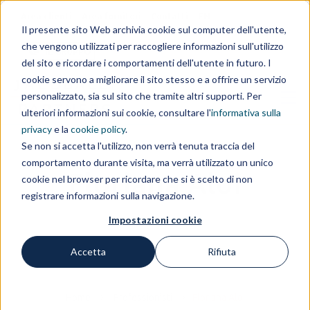
Area clienti
Area fornitori
Contatti
EN
Il presente sito Web archivia cookie sul computer dell'utente,
che vengono utilizzati per raccogliere informazioni sull'utilizzo
IL GRUPPO
del sito e ricordare i comportamenti dell'utente in futuro. I
cookie servono a migliorare il sito stesso e a offrire un servizio
personalizzato, sia sul sito che tramite altri supporti. Per
ulteriori informazioni sui cookie, consultare l'
informativa sulla
privacy
e la
cookie policy
.
Se non si accetta l'utilizzo, non verrà tenuta traccia del
comportamento durante visita, ma verrà utilizzato un unico
Floriana Aloi
cookie nel browser per ricordare che si è scelto di non
registrare informazioni sulla navigazione.
Impostazioni cookie
Accetta
Rifiuta
Home
Professionisti
Floriana Aloi