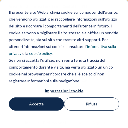
Area clienti
Area fornitori
Contatti
EN
Il presente sito Web archivia cookie sul computer dell'utente,
che vengono utilizzati per raccogliere informazioni sull'utilizzo
IL GRUPPO
del sito e ricordare i comportamenti dell'utente in futuro. I
cookie servono a migliorare il sito stesso e a offrire un servizio
personalizzato, sia sul sito che tramite altri supporti. Per
ulteriori informazioni sui cookie, consultare l'
informativa sulla
privacy
e la
cookie policy
.
Se non si accetta l'utilizzo, non verrà tenuta traccia del
comportamento durante visita, ma verrà utilizzato un unico
Ludovico Signori
cookie nel browser per ricordare che si è scelto di non
registrare informazioni sulla navigazione.
Impostazioni cookie
Accetta
Rifiuta
Home
Professionisti
Ludovico Signori