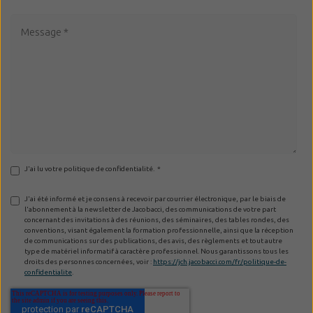
J'ai lu votre politique de confidentialité.
*
J'ai été informé et je consens à recevoir par courrier électronique, par le biais de
l'abonnement à la newsletter de Jacobacci, des communications de votre part
concernant des invitations à des réunions, des séminaires, des tables rondes, des
conventions, visant également la formation professionnelle, ainsi que la réception
de communications sur des publications, des avis, des règlements et tout autre
type de matériel informatif à caractère professionnel. Nous garantissons tous les
droits des personnes concernées, voir :
https://jch.jacobacci.com/fr/politique-de-
confidentialite
.