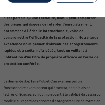
Le processus de d'enregistrement d'un dessin ou modèle
n'est parfois qu'une formalité, mais il peut comporter
des pièges qui risques de retarder l'enregistrement,
notamment à l'échelle internationale, voire de
compromettre l'efficacité de la protection. Notre large
expérience nous permet d'obtenir des enregistrements
rapides et à coûts maîtrisésés, tout en veillant à
l'obtention d'un titre de propriété efficace en terme de
protection conférée.
La demande doit faire l'objet d'un examen par un
fonctionnaire examinateur qui émettra, par le biais de
lettres officielles, son opinion quant à la validité du dessin ou
modèle au regard des critères d'enregistrabilité de forme et,