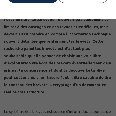
Tout projet de R & D profitera d'une étude efficace de
l'état de l'art. Cette étude ne devrait pas seulement se
limiter à des ouvrages et des revues scientifiques, mais
devrait aussi prendre en compte l'information technique
souvent détaillée que renferment les brevets. Cette
recherche parmi les brevets est d'autant plus
souhaitable qu'elle permet de choisir une voie libre
d'exploitation vis-à-vis des brevets éventuellement déjà
pris par la concurrence et dont la découverte tardive
peut coûter très cher. Encore faut-il être capable de lire
le contenu des brevets. Décryptage d'un document en
réalité très structuré.
Le système des brevets est source d'information abondante