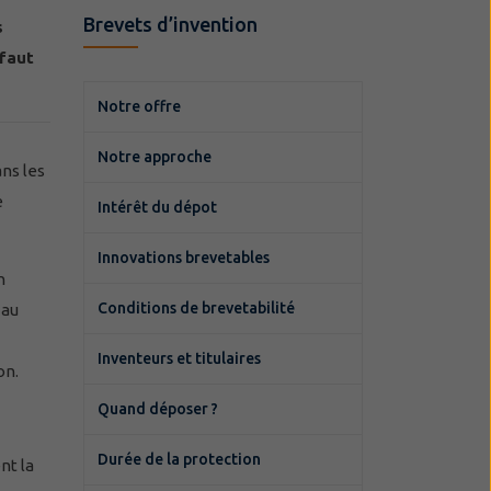
Brevets d’invention
s
 faut
Notre offre
Notre approche
ns les
e
Intérêt du dépot
Innovations brevetables
n
Conditions de brevetabilité
 au
Inventeurs et titulaires
on.
Quand déposer ?
Durée de la protection
nt la