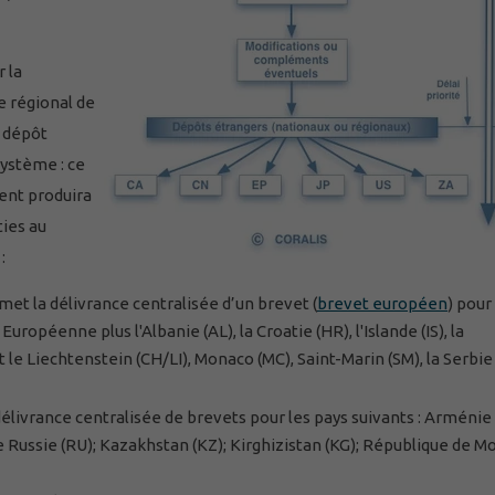
 la
e régional de
n dépôt
système : ce
ent produira
ties au
:
et la délivrance centralisée d’un brevet (
brevet européen
) pour
opéenne plus l'Albanie (AL), la Croatie (HR), l'Islande (IS), la
 le Liechtenstein (CH/LI), Monaco (MC), Saint-Marin (SM), la Serbie 
délivrance centralisée de brevets pour les pays suivants : Arménie
e Russie (RU); Kazakhstan (KZ); Kirghizistan (KG); République de M