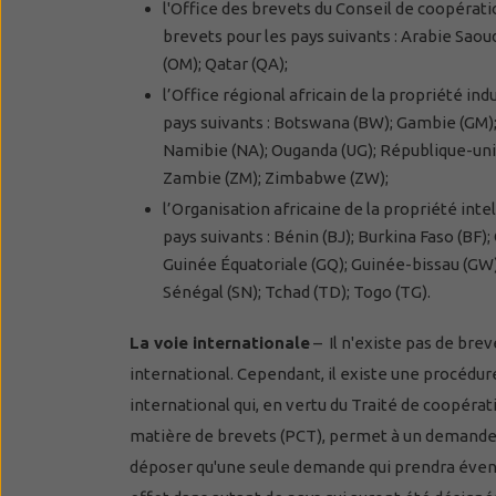
l'Office des brevets du Conseil de coopérati
brevets pour les pays suivants : Arabie Saou
(OM); Qatar (QA);
l’Office régional africain de la propriété in
pays suivants : Botswana (BW); Gambie (GM);
Namibie (NA); Ouganda (UG); République-unie 
Zambie (ZM); Zimbabwe (ZW);
l’Organisation africaine de la propriété inte
pays suivants : Bénin (BJ); Burkina Faso (BF)
Guinée Équatoriale (GQ); Guinée-bissau (GW);
Sénégal (SN); Tchad (TD); Togo (TG).
La voie internationale
– Il n'existe pas de brev
international. Cependant, il existe une procédu
international qui, en vertu du Traité de coopérat
matière de brevets (PCT), permet à un demande
déposer qu'une seule demande qui prendra éve