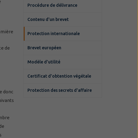
e
Procédure de délivrance
Contenu d'un brevet
remière
Protection internationale
te de
Brevet européen
Modèle d'utilité
Certificat d'obtention végétale
Protection des secrets d'affaire
ue donc
uivants
embre
 de
s