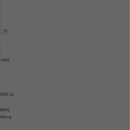
(RS), la
 (AM);
oldova