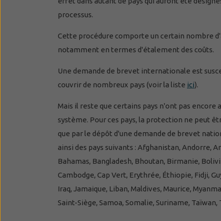
effet dans autant de pays qui auront été désigné
processus.
Cette procédure comporte un certain nombre d'
notamment en termes d'étalement des coûts.
Une demande de brevet internationale est susc
couvrir de nombreux pays (voir la liste
ici
).
Mais il reste que certains pays n'ont pas encore 
système. Pour ces pays, la protection ne peut ê
que par le dépôt d'une demande de brevet nationa
ainsi des pays suivants : Afghanistan, Andorre, A
Bahamas, Bangladesh, Bhoutan, Birmanie, Bolivie
Cambodge, Cap Vert, Erythrée, Éthiopie, Fidji, Guy
Iraq, Jamaique, Liban, Maldives, Maurice, Myanmar
Saint-Siège, Samoa, Somalie, Suriname, Taïwan,