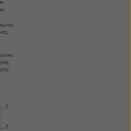
de
man
our les
MZ);
our les
(GN);
(CF);