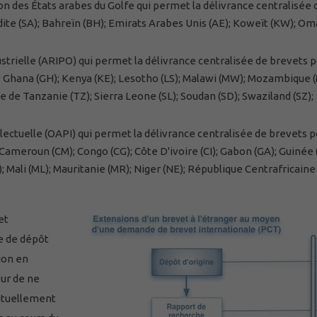
on des États arabes du Golfe qui permet la délivrance centralisée 
dite (SA); Bahreïn (BH); Emirats Arabes Unis (AE); Koweït (KW); O
dustrielle (ARIPO) qui permet la délivrance centralisée de brevets p
 Ghana (GH); Kenya (KE); Lesotho (LS); Malawi (MW); Mozambique (
de Tanzanie (TZ); Sierra Leone (SL); Soudan (SD); Swaziland (SZ);
llectuelle (OAPI) qui permet la délivrance centralisée de brevets p
; Cameroun (CM); Congo (CG); Côte D'ivoire (CI); Gabon (GA); Guinée 
 Mali (ML); Mauritanie (MR); Niger (NE); République Centrafricaine 
et
re de dépôt
ion en
ur de ne
ntuellement