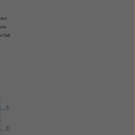
tion
mois
u fait