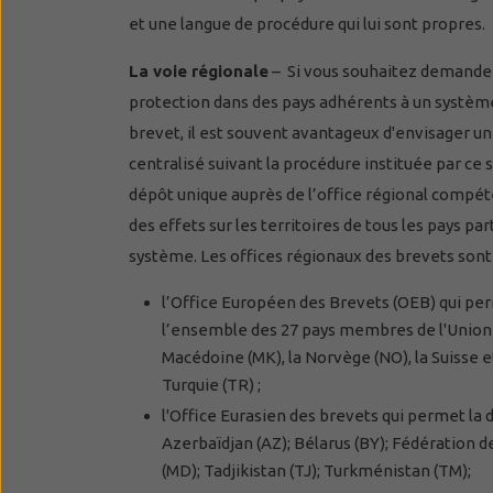
et une langue de procédure qui lui sont propres.
La voie régionale
– Si vous souhaitez demander
protection dans des pays adhérents à un systèm
brevet, il est souvent avantageux d'envisager u
centralisé suivant la procédure instituée par ce 
dépôt unique auprès de l’office régional compét
des effets sur les territoires de tous les pays par
système. Les offices régionaux des brevets sont 
l’Office Européen des Brevets (OEB) qui perm
l’ensemble des 27 pays membres de l'Union Eur
Macédoine (MK), la Norvège (NO), la Suisse et
Turquie (TR) ;
l'Office Eurasien des brevets qui permet la 
Azerbaïdjan (AZ); Bélarus (BY); Fédération d
(MD); Tadjikistan (TJ); Turkménistan (TM);