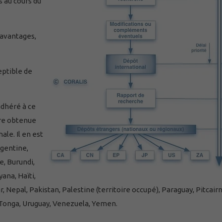
s au cours du
avantages,
eptible de
adhéré à ce
tre obtenue
le. Il en est
rgentine,
, Burundi,
ana, Haïti,
, Nepal, Pakistan, Palestine (territoire occupé), Paraguay, Pitcairn
 Tonga, Uruguay, Venezuela, Yemen.