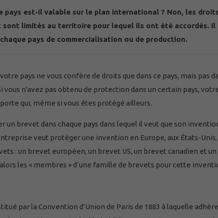
ays est-il valable sur le plan international ? Non, les droit
nt limités au territoire pour lequel ils ont été accordés. Il
 chaque pays de commercialisation ou de production.
otre pays ne vous confère de droits que dans ce pays, mais pas da
i vous n'avez pas obtenu de protection dans un certain pays, votr
mporte qui, même si vous êtes protégé ailleurs.
r un brevet dans chaque pays dans lequel il veut que son inventio
entreprise veut protéger une invention en Europe, aux États-Unis,
vets : un brevet européen, un brevet US, un brevet canadien et un
alors les « membres » d’une famille de brevets pour cette inventi
nstitué par la Convention d’Union de Paris de 1883 à laquelle adhère