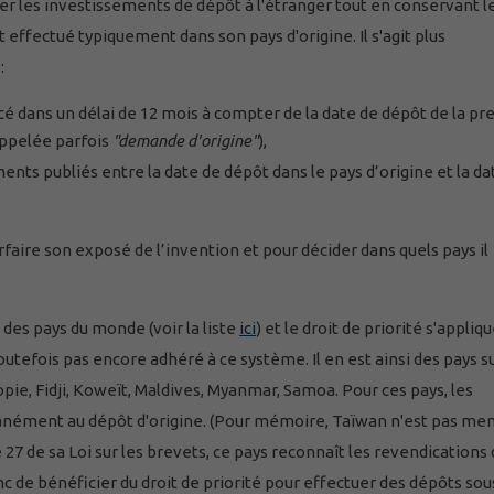
er les investissements de dépôt à l'étranger tout en conservant l
 effectué typiquement dans son pays d'origine. Il s'agit plus
:
é dans un délai de 12 mois à compter de la date de dépôt de la p
appelée parfois
"demande d'origine"
),
nts publiés entre la date de dépôt dans le pays d’origine et la da
rfaire son exposé de l’invention et pour décider dans quels pays il
des pays du monde (voir la liste
ici
) et le droit de priorité s'appliq
utefois pas encore adhéré à ce système. Il en est ainsi des pays s
opie, Fidji, Koweït, Maldives, Myanmar, Samoa. Pour ces pays, les
tanément au dépôt d'origine. (Pour mémoire, Taïwan n'est pas m
27 de sa Loi sur les brevets, ce pays reconnaît les revendications
nc de bénéficier du droit de priorité pour effectuer des dépôts sou